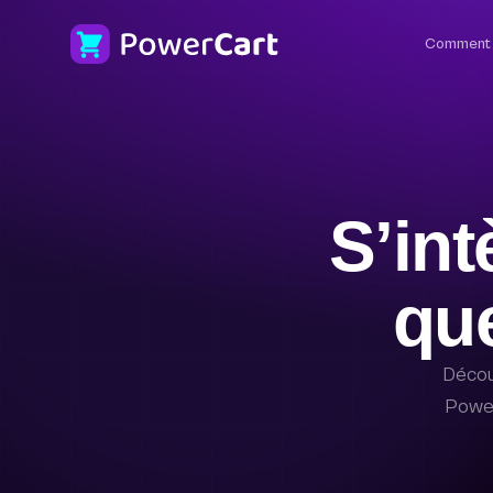
Comment 
S’int
que
Décou
Power