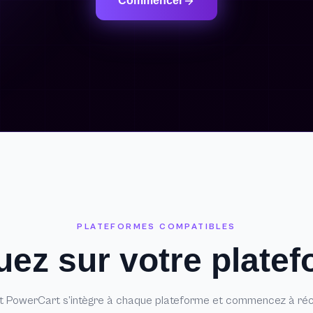
Commencer
PLATEFORMES COMPATIBLES
uez sur votre plate
PowerCart s’intègre à chaque plateforme et commencez à réc