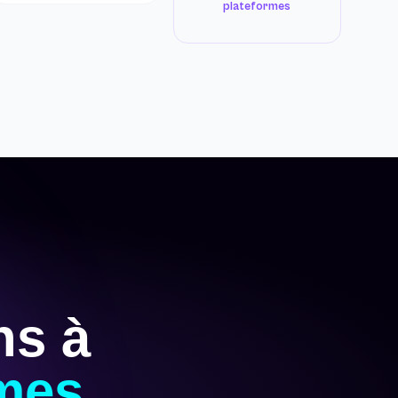
plateformes
ns à
rmes