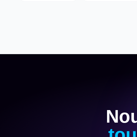
Nou
tou