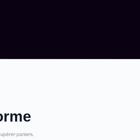
forme
upérer paniers,