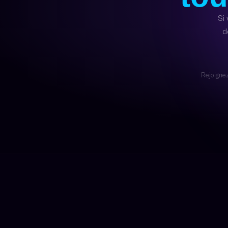
Si 
d
Rejoigne