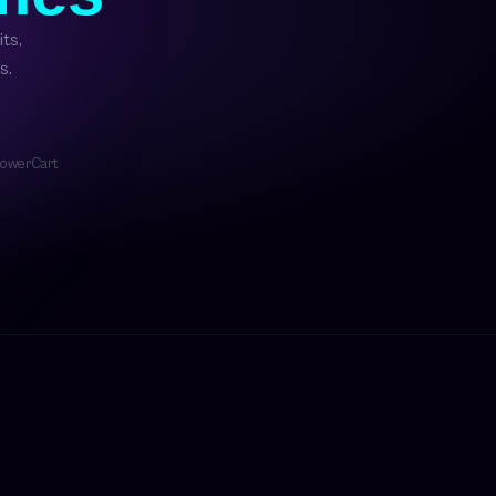
its,
s.
 PowerCart