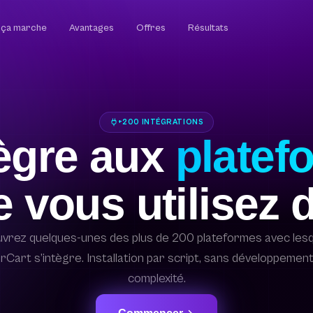
ça marche
Avantages
Offres
Résultats
+200 INTÉGRATIONS
ègre aux
platef
 vous utilisez 
vrez quelques-unes des plus de 200 plateformes avec lesq
Cart s’intègre. Installation par script, sans développement
complexité.