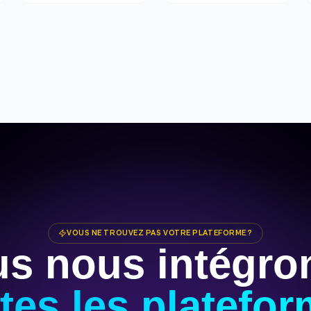
VOUS NE TROUVEZ PAS VOTRE PLATEFORME ?
s nous intégro
tes les platefo