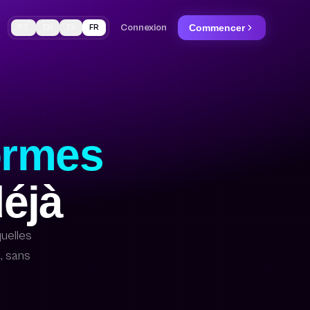
Connexion
Commencer
PT
EN
ES
FR
ormes
déjà
uelles
, sans