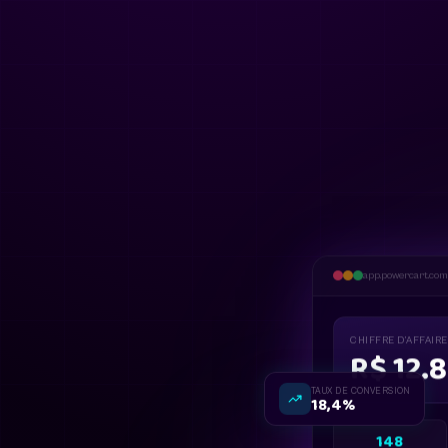
app.powercart.com
CHIFFRE D’AFFAIR
R$ 12.
TAUX DE CONVERSION
18,4%
148