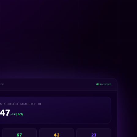
.br
En direct
ES RÉCUPÉRÉ AUJOURD’HUI
847
+34%
67
42
23