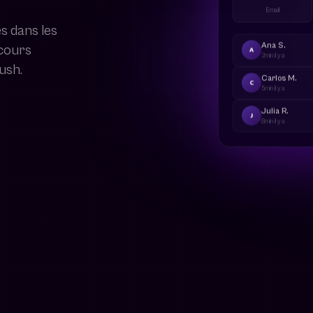
Email
s dans les
rcours
Ana S.
A
2min
il y a
ush.
Carlos M.
C
5min
il y a
Julia R.
J
8min
il y a