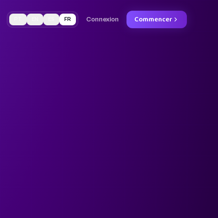
Commencer
Connexion
PT
EN
ES
FR