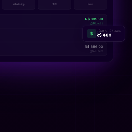
WhatsApp
SMS
Push
R$ 389,90
Récupéré
RÉCUPÉRÉ / MOIS
R$ 48K
R$ 1.249
Récupéré
R$ 856,00
SMS actif