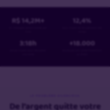
R$
14,2
M+
12,4
%
en messages personnalisés par
taux moyen de récupération des
mois
ventes
3:18
h
+
18
.000
temps moyen pour récupérer
boutiques ont utilisé PowerCart
une vente
au Brésil
LE PROBLÈME SILENCIEUX
De l’argent quitte votre