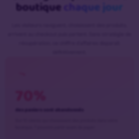
boutique
chaque jour
Les visiteurs naviguent, choisissent des produits,
arrivent au checkout puis partent. Sans stratégie de
récupération, ce chiffre d’affaires disparaît
définitivement.
70%
des paniers sont abandonnés
Sur 10 clients qui choisissent des produits dans votre
boutique, 7 peuvent partir avant de payer.