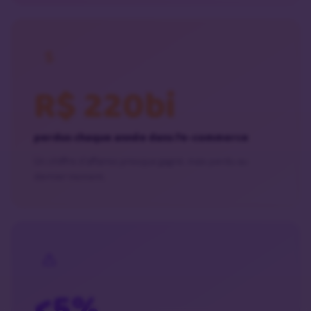
R$ 220bi
perdus chaque année dans l’e-commerce
Un chiffre d’affaires presque gagné, mais perdu au
dernier moment.
<5%