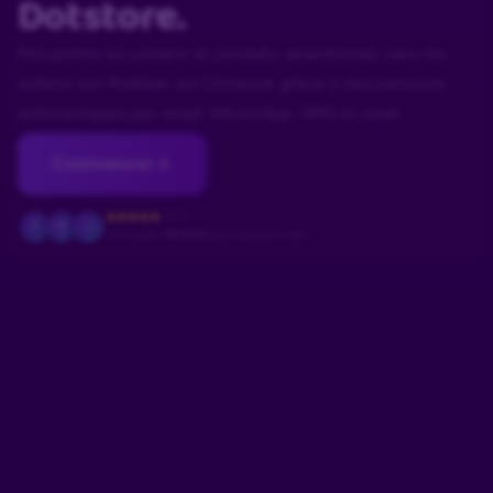
Dotstore.
Récupérez les paniers et produits abandonnés dans les
achats non finalisés sur Dotstore grâce à des parcours
automatiques par email, WhatsApp, SMS et push.
Commencer
4.9/5
F
M
J
Utilisé par
+18.000
boutiques au Brésil