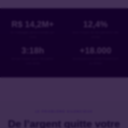
R$
14,2
M+
12,4
%
en messages personnalisés par
taux moyen de récupération des
mois
ventes
3:18
h
+
18
.000
temps moyen pour récupérer
boutiques ont utilisé PowerCart
une vente
au Brésil
LE PROBLÈME SILENCIEUX
De l’argent quitte votre