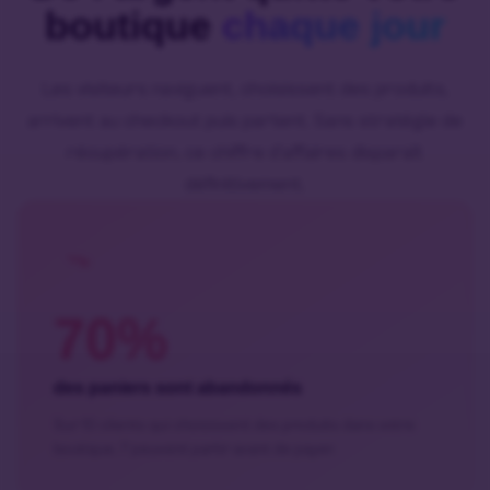
boutique
chaque jour
Les visiteurs naviguent, choisissent des produits,
arrivent au checkout puis partent. Sans stratégie de
récupération, ce chiffre d’affaires disparaît
définitivement.
70%
des paniers sont abandonnés
Sur 10 clients qui choisissent des produits dans votre
boutique, 7 peuvent partir avant de payer.