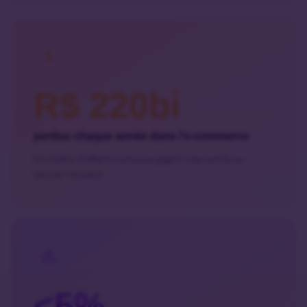
R$ 220bi
perdus chaque année dans l’e-commerce
Un chiffre d’affaires presque gagné, mais perdu au
dernier moment.
<5%