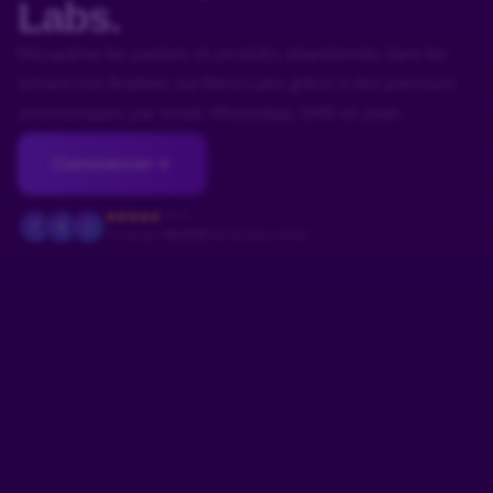
Labs.
Récupérez les paniers et produits abandonnés dans les
achats non finalisés sur Beta Labs grâce à des parcours
automatiques par email, WhatsApp, SMS et push.
Commencer
4.9/5
F
M
J
Utilisé par
+18.000
boutiques au Brésil