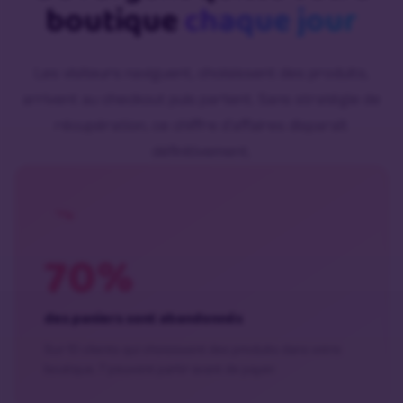
boutique
chaque jour
Les visiteurs naviguent, choisissent des produits,
arrivent au checkout puis partent. Sans stratégie de
récupération, ce chiffre d’affaires disparaît
définitivement.
70%
des paniers sont abandonnés
Sur 10 clients qui choisissent des produits dans votre
boutique, 7 peuvent partir avant de payer.