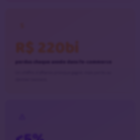
R$ 220bi
perdus chaque année dans l’e-commerce
Un chiffre d’affaires presque gagné, mais perdu au
dernier moment.
<5%