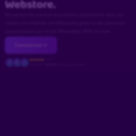
Webstore.
Récupérez les paniers et produits abandonnés dans les
achats non finalisés sur Webstore grâce à des parcours
automatiques par email, WhatsApp, SMS et push.
Commencer
4.9/5
F
M
J
Utilisé par
+18.000
boutiques au Brésil