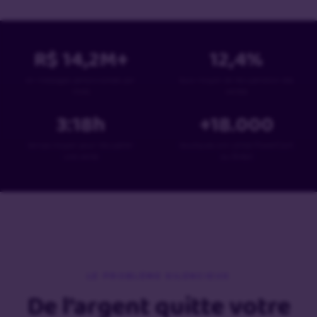
R$
14,2
M+
12,4
%
en messages personnalisés par
taux moyen de récupération des
mois
ventes
3:18
h
+
18
.000
temps moyen pour récupérer
boutiques ont utilisé PowerCart
une vente
au Brésil
LE PROBLÈME SILENCIEUX
De l’argent quitte votre