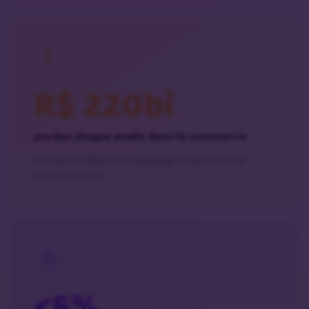
R$ 220bi
perdus chaque année dans l’e-commerce
Un chiffre d’affaires presque gagné, mais perdu au
dernier moment.
<5%