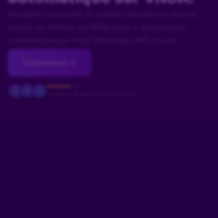
Récupérez les paniers et produits abandonnés dans les
achats non finalisés sur VNDA grâce à des parcours
automatiques par email, WhatsApp, SMS et push.
Commencer
4.9/5
F
M
J
Utilisé par
+18.000
boutiques au Brésil