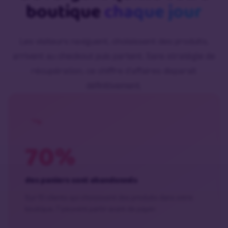
boutique
chaque jour
Les visiteurs naviguent, choisissent des produits,
arrivent au checkout puis partent. Sans stratégie de
récupération, ce chiffre d’affaires disparaît
définitivement.
70%
des paniers sont abandonnés
Sur 10 clients qui choisissent des produits dans votre
boutique, 7 peuvent partir avant de payer.