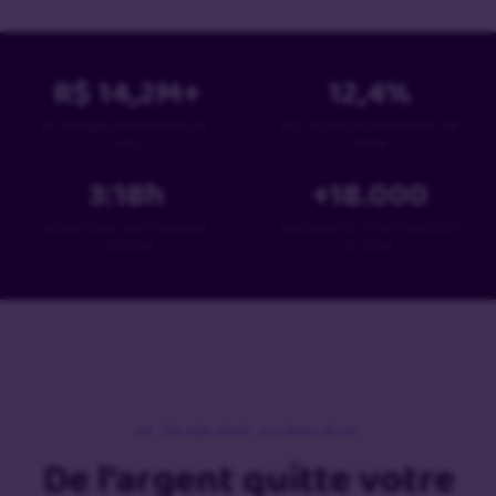
R$
14,2
M+
12,4
%
en messages personnalisés par
taux moyen de récupération des
mois
ventes
3:18
h
+
18
.000
temps moyen pour récupérer
boutiques ont utilisé PowerCart
une vente
au Brésil
LE PROBLÈME SILENCIEUX
De l’argent quitte votre