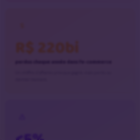
R$ 220bi
perdus chaque année dans l’e-commerce
Un chiffre d’affaires presque gagné, mais perdu au
dernier moment.
<5%