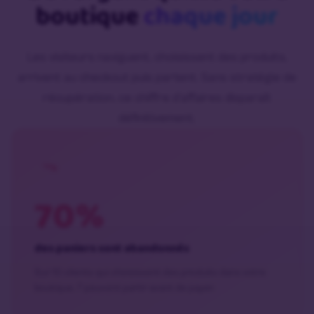
boutique
chaque jour
Les visiteurs naviguent, choisissent des produits,
arrivent au checkout puis partent. Sans stratégie de
récupération, ce chiffre d’affaires disparaît
définitivement.
70%
des paniers sont abandonnés
Sur 10 clients qui choisissent des produits dans votre
boutique, 7 peuvent partir avant de payer.