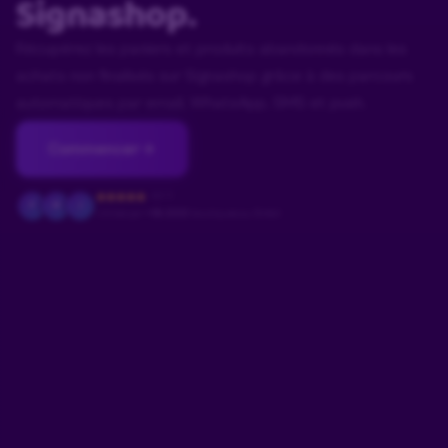
Signashop.
Récupérez les paniers et produits abandonnés dans les
achats non finalisés sur Signashop grâce à des parcours
automatiques par email, WhatsApp, SMS et push.
Commencer
4.9/5
F
M
J
Utilisé par
+18.000
boutiques au Brésil