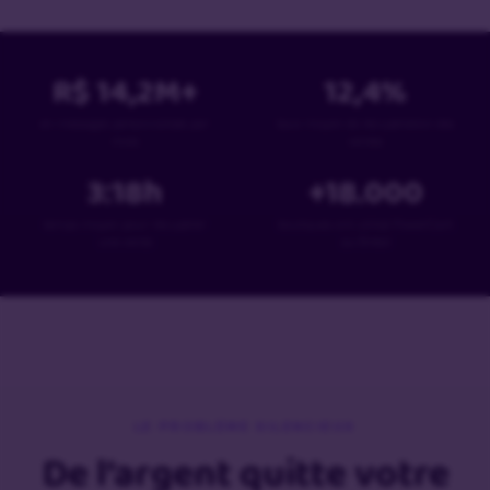
R$
14,2
M+
12,4
%
en messages personnalisés par
taux moyen de récupération des
mois
ventes
3:18
h
+
18
.000
temps moyen pour récupérer
boutiques ont utilisé PowerCart
une vente
au Brésil
LE PROBLÈME SILENCIEUX
De l’argent quitte votre