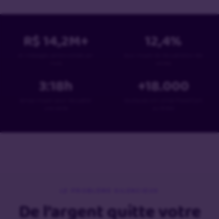
R$
14,2
M+
12,4
%
en messages personnalisés par
taux moyen de récupération des
mois
ventes
3:18
h
+
18
.000
temps moyen pour récupérer
boutiques ont utilisé PowerCart
une vente
au Brésil
LE PROBLÈME SILENCIEUX
De l’argent quitte votre