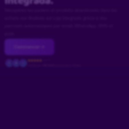
Integrada.
Récupérez les paniers et produits abandonnés dans les
achats non finalisés sur Loja Integrada grâce à des
parcours automatiques par email, WhatsApp, SMS et
push.
Commencer
4.9/5
F
M
J
Utilisé par
+18.000
boutiques au Brésil