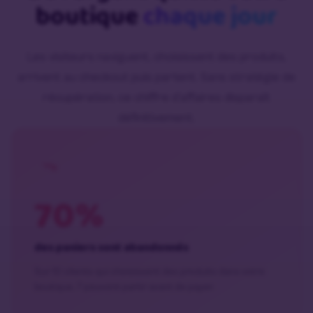
boutique
chaque jour
Les visiteurs naviguent, choisissent des produits,
arrivent au checkout puis partent. Sans stratégie de
récupération, ce chiffre d’affaires disparaît
définitivement.
70%
des paniers sont abandonnés
Sur 10 clients qui choisissent des produits dans votre
boutique, 7 peuvent partir avant de payer.