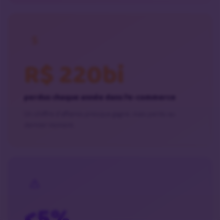
R$ 220bi
perdus chaque année dans l’e-commerce
Un chiffre d’affaires presque gagné, mais perdu au
dernier moment.
<5%