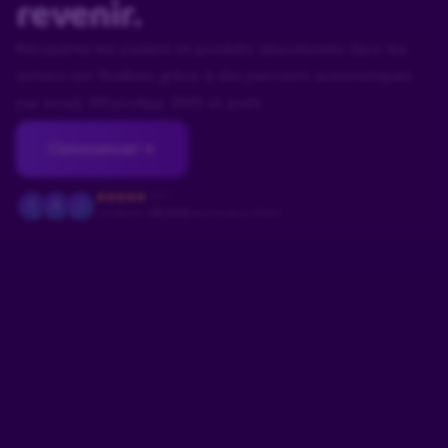
revenir.
Récupérez les paniers et produits abandonnés dans les
achats non finalisés grâce à des parcours automatiques
par email, WhatsApp, SMS et push.
Commencer
4.9/5
F
M
J
Utilisé par
+18.000
boutiques au Brésil