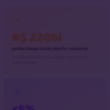
R$ 220bi
perdus chaque année dans l’e-commerce
Un chiffre d’affaires presque gagné, mais perdu au
dernier moment.
<5%