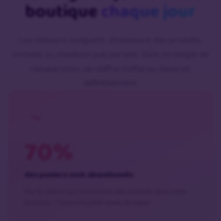
boutique
chaque jour
Les visiteurs naviguent, choisissent des produits,
arrivent au checkout puis partent. Sans stratégie de
récupération, ce chiffre d’affaires disparaît
définitivement.
70%
des paniers sont abandonnés
Sur 10 clients qui choisissent des produits dans votre
boutique, 7 peuvent partir avant de payer.