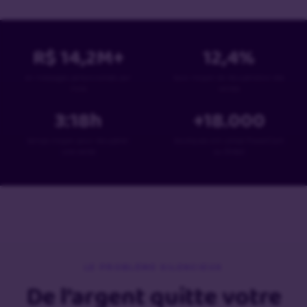
R$
14,2
M+
12,4
%
en messages personnalisés par
taux moyen de récupération des
mois
ventes
3:18
h
+
18
.000
temps moyen pour récupérer
boutiques ont utilisé PowerCart
une vente
au Brésil
LE PROBLÈME SILENCIEUX
De l’argent quitte votre