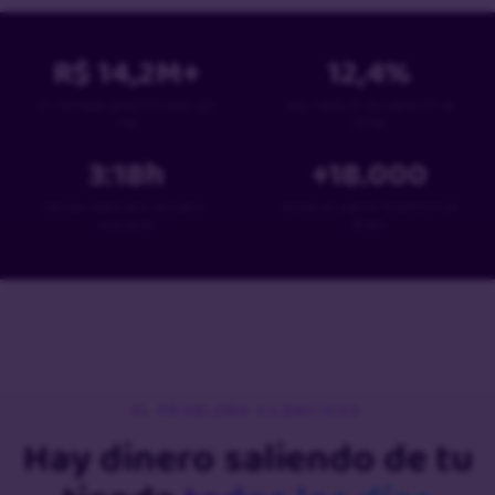
R$
14,2
M+
12,4
%
en mensajes personalizados por
tasa media de recuperación de
mes
ventas
3:18
h
+
18
.000
tiempo medio para recuperar
tiendas ya usaron PowerCart en
una venta
Brasil
EL PROBLEMA SILENCIOSO
Hay dinero saliendo de tu