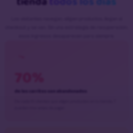
tienda
todos los días
Los visitantes navegan, eligen productos, llegan al
checkout y se van. Sin una estrategia de recuperación,
esos ingresos desaparecen para siempre.
70%
de los carritos son abandonados
De cada 10 clientes que eligen productos en tu tienda, 7
pueden irse antes de pagar.