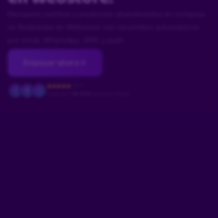
Recupera carritos y productos abandonados en compras
no finalizadas en Webstore con recorridos automáticos
por email, WhatsApp, SMS y push.
Empezar ahora
4.9/5
F
M
J
Usado por
+18.000
tiendas en Brasil