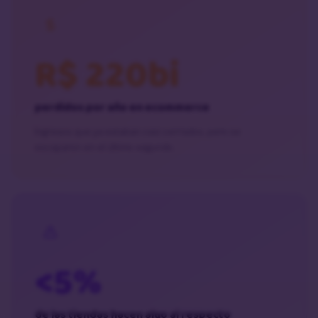
R$ 220bi
perdidos por año en ecommerce
Ingresos que ya estaban casi cerrados, pero se
escaparon en el último segundo.
<5%
de las tiendas hacen algo al respecto