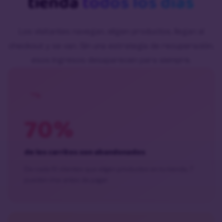
tienda
todos los días
Los visitantes navegan, eligen productos, llegan al
checkout y se van. Sin una estrategia de recuperación,
esos ingresos desaparecen para siempre.
70%
de los carritos son abandonados
De cada 10 clientes que eligen productos en tu tienda, 7
pueden irse antes de pagar.