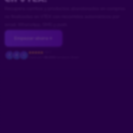
Recupera carritos y productos abandonados en compras
no finalizadas en VTEX con recorridos automáticos por
email, WhatsApp, SMS y push.
Empezar ahora
4.9/5
F
M
J
Usado por
+18.000
tiendas en Brasil