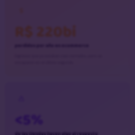
R$ 220bi
perdidos por año en ecommerce
Ingresos que ya estaban casi cerrados, pero se
escaparon en el último segundo.
<5%
de las tiendas hacen algo al respecto