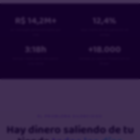
R$
14,2
M+
12,4
%
en mensajes personalizados por
tasa media de recuperación de
mes
ventas
3:18
h
+
18
.000
tiempo medio para recuperar
tiendas ya usaron PowerCart en
una venta
Brasil
EL PROBLEMA SILENCIOSO
Hay dinero saliendo de tu