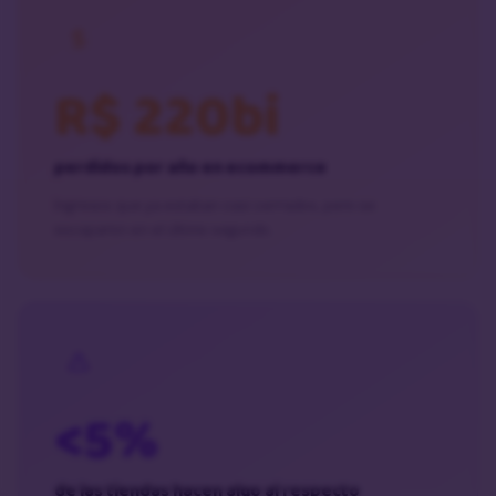
R$ 220bi
perdidos por año en ecommerce
Ingresos que ya estaban casi cerrados, pero se
escaparon en el último segundo.
<5%
de las tiendas hacen algo al respecto