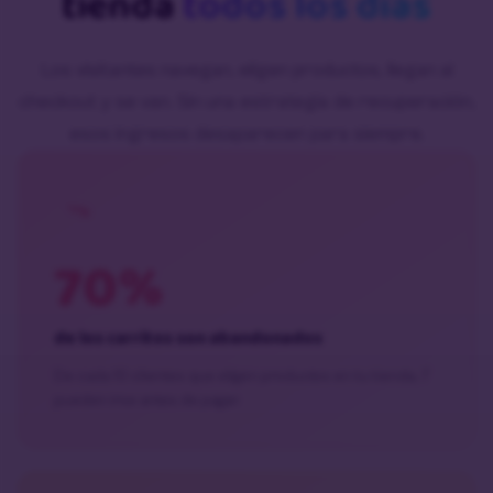
tienda
todos los días
Los visitantes navegan, eligen productos, llegan al
checkout y se van. Sin una estrategia de recuperación,
esos ingresos desaparecen para siempre.
70%
de los carritos son abandonados
De cada 10 clientes que eligen productos en tu tienda, 7
pueden irse antes de pagar.