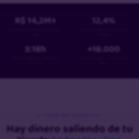
R$
14,2
M+
12,4
%
en mensajes personalizados por
tasa media de recuperación de
mes
ventas
3:18
h
+
18
.000
tiempo medio para recuperar
tiendas ya usaron PowerCart en
una venta
Brasil
EL PROBLEMA SILENCIOSO
Hay dinero saliendo de tu