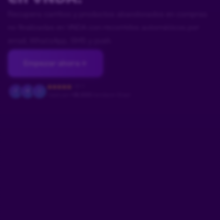
Recupera carritos y productos abandonados en compras
no finalizadas en VNDA con recorridos automáticos por
email, WhatsApp, SMS y push.
Empezar ahora
4.9/5
F
M
J
Usado por
+18.000
tiendas en Brasil