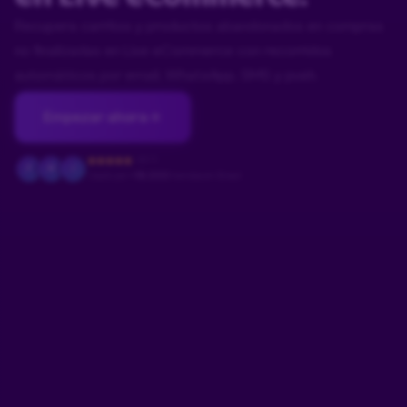
Recupera carritos y productos abandonados en compras
no finalizadas en Live eCommerce con recorridos
automáticos por email, WhatsApp, SMS y push.
Empezar ahora
4.9/5
F
M
J
Usado por
+18.000
tiendas en Brasil