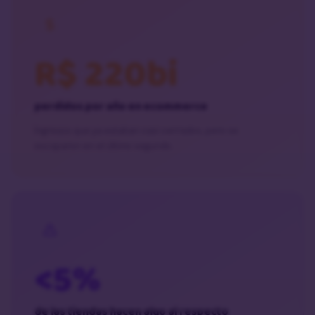
R$ 220bi
perdidos por año en ecommerce
Ingresos que ya estaban casi cerrados, pero se
escaparon en el último segundo.
<5%
de las tiendas hacen algo al respecto