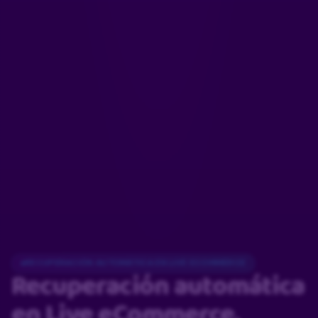
RECUPERACIÓN AUTOMÁTICA EN LIVE ECOMMERCE
Recuperación automática
en Live eCommerce.