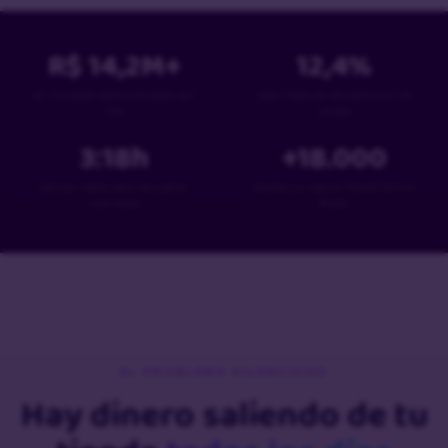
R$
14,2
M+
12,4
%
en mensajes personalizados por
tasa media de recuperación de
mes
ventas
3:18
h
+
18
.000
tiempo medio para recuperar
tiendas ya usaron PowerCart en
una venta
Brasil
EL PROBLEMA SILENCIOSO
Hay dinero saliendo de tu