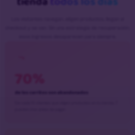
tienda
todos los días
Los visitantes navegan, eligen productos, llegan al
checkout y se van. Sin una estrategia de recuperación,
esos ingresos desaparecen para siempre.
70%
de los carritos son abandonados
De cada 10 clientes que eligen productos en tu tienda, 7
pueden irse antes de pagar.