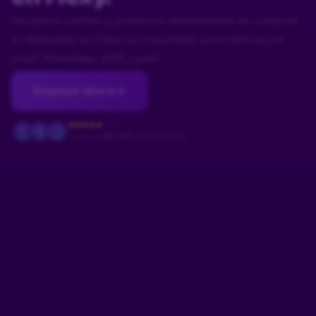
Recupera carritos y productos abandonados en compras
no finalizadas en Flexy con recorridos automáticos por
email, WhatsApp, SMS y push.
Empezar ahora
4.9/5
F
M
J
Usado por
+18.000
tiendas en Brasil