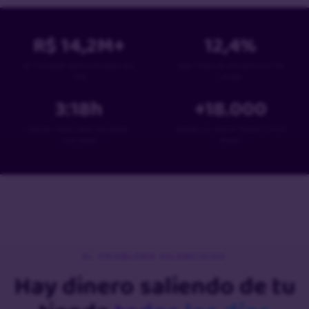
R$
14,2
M+
12,4
%
en mensajes personalizados por
tasa media de recuperación de
mes
ventas
3:18
h
+
18
.000
tiempo medio para recuperar
tiendas ya usaron PowerCart en
una venta
Brasil
EL PROBLEMA SILENCIOSO
Hay dinero saliendo de tu