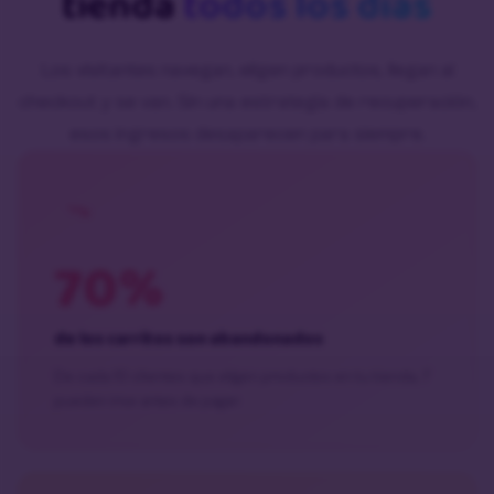
tienda
todos los días
Los visitantes navegan, eligen productos, llegan al
checkout y se van. Sin una estrategia de recuperación,
esos ingresos desaparecen para siempre.
70%
de los carritos son abandonados
De cada 10 clientes que eligen productos en tu tienda, 7
pueden irse antes de pagar.