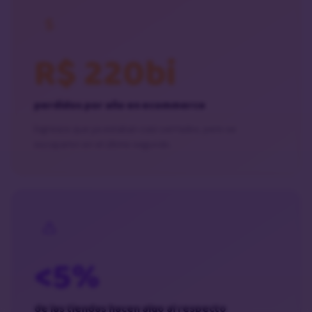
R$ 220bi
perdidos por año en ecommerce
Ingresos que ya estaban casi cerrados, pero se
escaparon en el último segundo.
<5%
de las tiendas hacen algo al respecto