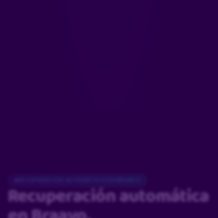
RECUPERACIÓN AUTOMÁTICA EN BRAAVO
Recuperación automática
en Braavo.