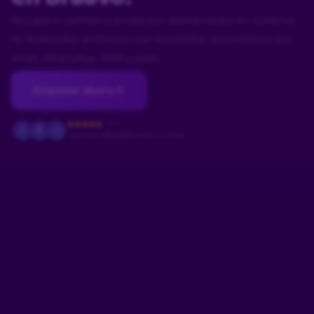
Recupera carritos y productos abandonados en compras
no finalizadas en Braavo con recorridos automáticos por
email, WhatsApp, SMS y push.
Empezar ahora
4.9/5
F
M
J
Usado por
+18.000
tiendas en Brasil