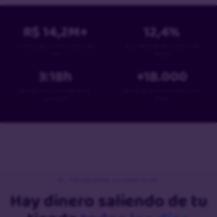
R$
14,2
M+
12,4
%
en mensajes personalizados por
tasa media de recuperación de
mes
ventas
3:18
h
+
18
.000
tiempo medio para recuperar
tiendas ya usaron PowerCart en
una venta
Brasil
EL PROBLEMA SILENCIOSO
Hay dinero saliendo de tu