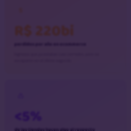
R$ 220bi
perdidos por año en ecommerce
Ingresos que ya estaban casi cerrados, pero se
escaparon en el último segundo.
<5%
de las tiendas hacen algo al respecto