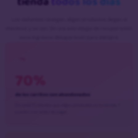
tienda
todos los días
Los visitantes navegan, eligen productos, llegan al
checkout y se van. Sin una estrategia de recuperación,
esos ingresos desaparecen para siempre.
70%
de los carritos son abandonados
De cada 10 clientes que eligen productos en tu tienda, 7
pueden irse antes de pagar.