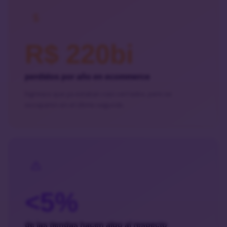
R$ 220bi
perdidos por año en ecommerce
Ingresos que ya estaban casi cerrados, pero se
escaparon en el último segundo.
<5%
de las tiendas hacen algo al respecto