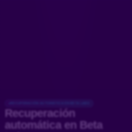
RECUPERACIÓN AUTOMÁTICA EN BETA LABS
Recuperación
automática
en Beta