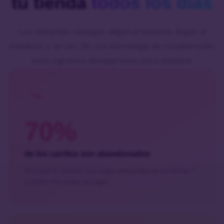
tu tienda
todos los días
Los visitantes navegan, eligen productos, llegan al
checkout y se van. Sin una estrategia de recuperación,
esos ingresos desaparecen para siempre.
70%
de los carritos son abandonados
De cada 10 clientes que eligen productos en tu tienda, 7
pueden irse antes de pagar.