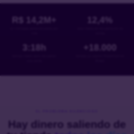
R$
14,2
M+
12,4
%
en mensajes personalizados por
tasa media de recuperación de
mes
ventas
3:18
h
+
18
.000
tiempo medio para recuperar
tiendas ya usaron PowerCart en
una venta
Brasil
EL PROBLEMA SILENCIOSO
Hay dinero saliendo de