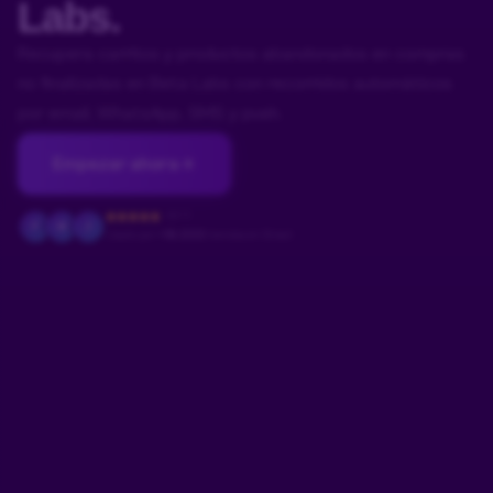
Labs.
Recupera carritos y productos abandonados en compras
no finalizadas en Beta Labs con recorridos automáticos
por email, WhatsApp, SMS y push.
Empezar ahora
4.9/5
F
M
J
Usado por
+18.000
tiendas en Brasil